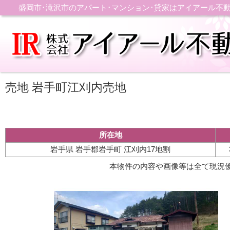
盛岡市･滝沢市のアパート･マンション･貸家はアイアール不
売地 岩手町江刈内売地
所在地
岩手県 岩手郡岩手町 江刈内17地割
本物件の内容や画像等は全て現況