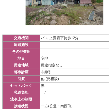
バス 上愛宕下徒歩12分
交通機関
周辺施設
その他費用
宅地
地目
用途指定なし
用途地域
非線引
都市計画
他 (要相談)
引渡
無
セットバック
私道負担
─ / ─
法令上の制限
一方(公道・南西側)
接道状況