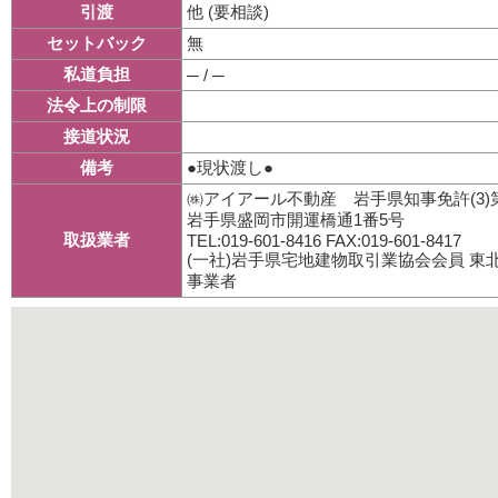
他 (要相談)
引渡
無
セットバック
私道負担
─ / ─
法令上の制限
接道状況
●現状渡し●
備考
㈱アイアール不動産 岩手県知事免許(3)第
岩手県盛岡市開運橋通1番5号
取扱業者
TEL:019-601-8416 FAX:019-601-8417
(一社)岩手県宅地建物取引業協会会員 
事業者