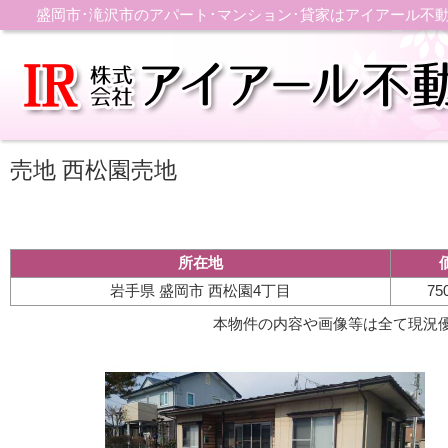
盛岡市･滝沢市のアパート･マンション･貸家はアイアール不
売地 西松園売地
所在地
岩手県 盛岡市 西松園4丁目
7
本物件の内容や画像等は全て現況