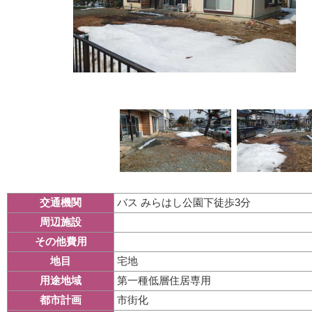
バス みらはし公園下徒歩3分
交通機関
周辺施設
その他費用
宅地
地目
第一種低層住居専用
用途地域
市街化
都市計画