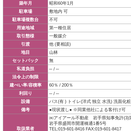
昭和60年1月
築年月
敷地内 可
駐車場
不可
駐車場複数台
第一種住居
用途地域
一般媒介
取引態様
他 (要相談)
引渡
山林
地目
無
セットバック
私道負担
─ / ─
法令上の制限
60％ / 200％
建ぺい率/容積率
利回り
─ / ─
バス(有 ) トイレ(洋式 独立 水洗) 洗面化粧
設備
●現状渡し● ※同業他社による客付け可
備考
㈱アイアール不動産 岩手県知事免許(3)第
岩手県盛岡市開運橋通1番5号
取扱業者
TEL:019-601-8416 FAX:019-601-8417