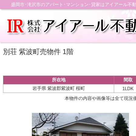
盛岡市･滝沢市のアパート･マンション･貸家はアイアール不
別荘 紫波町売物件 1階
所在地
間取
岩手県 紫波郡紫波町 桜町
1LDK
本物件の内容や画像等は全て現況