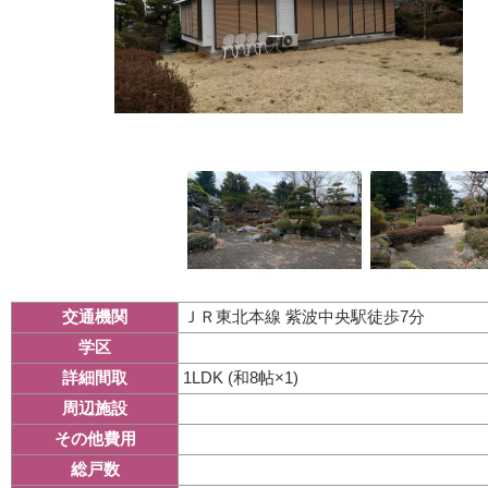
ＪＲ東北本線 紫波中央駅徒歩7分
交通機関
学区
1LDK (和8帖×1)
詳細間取
周辺施設
その他費用
総戸数