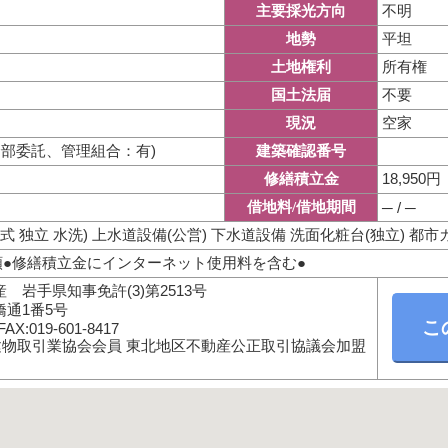
不明
主要採光方向
平坦
地勢
所有権
土地権利
不要
国土法届
空家
現況
全部委託、管理組合：有)
建築確認番号
18,950円
修繕積立金
借地料/借地期間
─ / ─
(洋式 独立 水洗) 上水道設備(公営) 下水道設備 洗面化粧台(独立) 都
/月額●修繕積立金にインターネット使用料を含む●
 岩手県知事免許(3)第2513号
通1番5号
FAX:019-601-8417
建物取引業協会会員 東北地区不動産公正取引協議会加盟