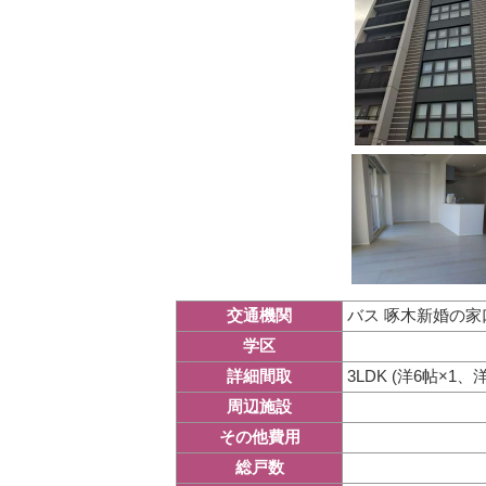
バス 啄木新婚の家
交通機関
学区
3LDK (洋6帖×1、洋
詳細間取
周辺施設
その他費用
総戸数