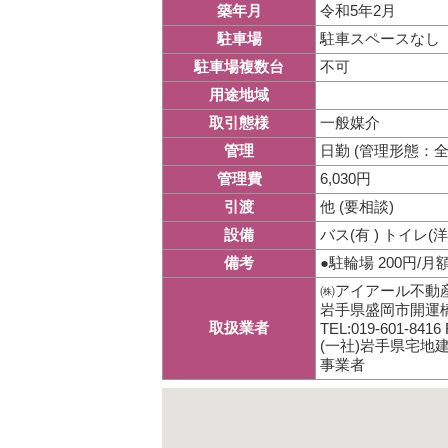
令和5年2月
築年月
駐車スペースなし
駐車場
不可
駐車場複数台
用途地域
一般媒介
取引態様
日勤 (管理形態：
管理
6,030円
管理費
他 (要相談)
引渡
バス(有 ) トイレ
設備
●駐輪場 200円
備考
㈱アイアール不動産
岩手県盛岡市開運橋
取扱業者
TEL:019-601-8416 
(一社)岩手県宅地
事業者