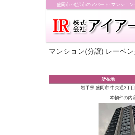
盛岡市･滝沢市のアパート･マンショ
マンション(分譲) レーベン盛
所在地
岩手県 盛岡市 中央通3丁
本物件の内