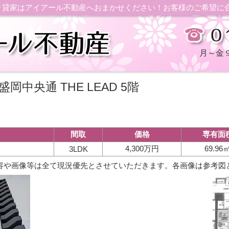
ン･貸家はアイアール不動産へおまかせください！お客様のご希望に
月～金 9：
岡中央通 THE LEAD 5階
間取
価格
専有面
目
4,300万円
69.96
3LDK
容や画像等は全て現況優先とさせていただきます。各画像は参考図