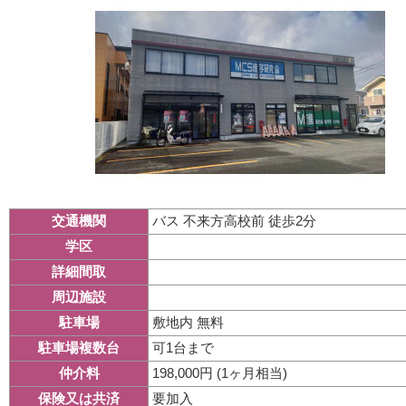
バス 不来方高校前 徒歩2分
交通機関
学区
詳細間取
周辺施設
敷地内 無料
駐車場
可1台まで
駐車場複数台
198,000円 (1ヶ月相当)
仲介料
要加入
保険又は共済