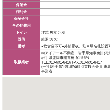
保証金
権利金
保証会社
その他費用
洋式 独立 水洗
トイレ
給湯(ガス)
設備
●飲食店不可●外部看板、駐車場名札設置可
備考
㈱アイアール不動産 岩手県知事免許(3)第
岩手県盛岡市開運橋通1番5号
取扱業者
TEL:019-601-8416 FAX:019-601-8417
(一社)岩手県宅地建物取引業協会会員 
事業者