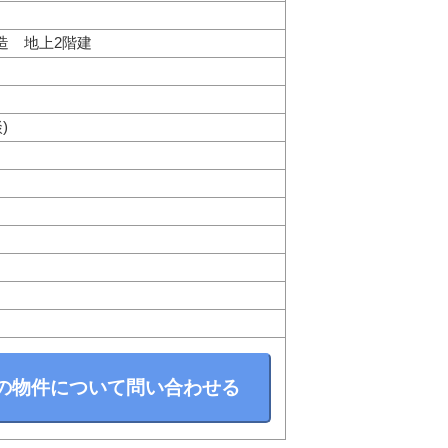
造 地上2階建
)