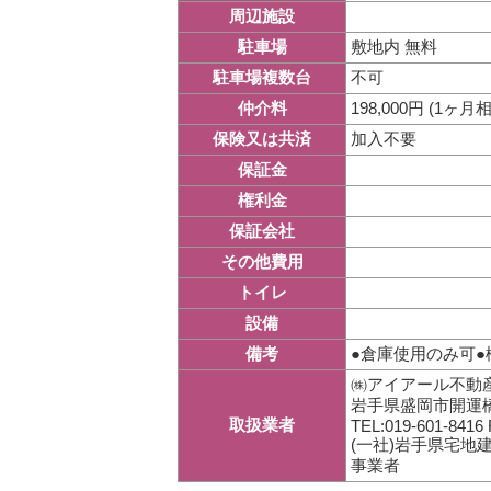
周辺施設
敷地内 無料
駐車場
不可
駐車場複数台
198,000円 (1ヶ月
仲介料
加入不要
保険又は共済
保証金
権利金
保証会社
その他費用
トイレ
設備
●倉庫使用のみ可●
備考
㈱アイアール不動産
岩手県盛岡市開運橋
取扱業者
TEL:019-601-8416 
(一社)岩手県宅地
事業者