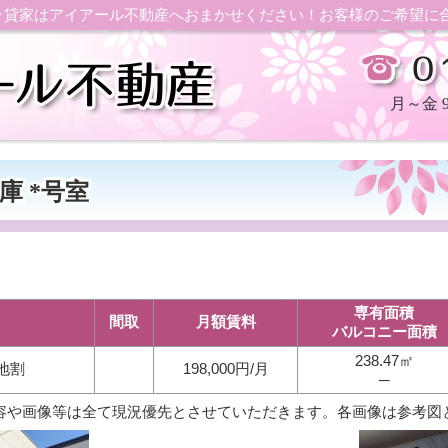
ン･貸家はアイアール不動産へおまかせください！お客様のご希望に
月～金 9：
庫 *号室
専有面積
間取
月額賃料
バルコニー面積
238.47㎡
地割
198,000円/月
─
容や画像等は全て現況優先とさせていただきます。各画像は参考図