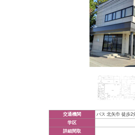
バス 北矢巾 徒歩2
交通機関
学区
詳細間取