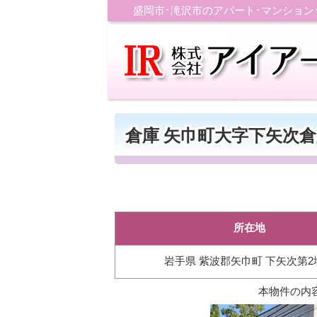
盛岡市･滝沢市のアパート･マンショ
倉庫 矢巾町大字下矢次倉
所在地
岩手県 紫波郡矢巾町 下矢次第2
本物件の内