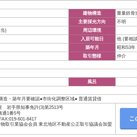
重量鉄骨
建物構造
不明
主要採光方向
相当)
周辺環境
他 (要相談
入居可能日
昭和53年
築年月
仲介
取引態様
風呂
構造・築年月要確認●市街化調整区域● 普通賃貸借
 岩手県知事免許(3)第2513号
通1番5号
FAX:019-601-8417
建物取引業協会会員 東北地区不動産公正取引協議会加盟