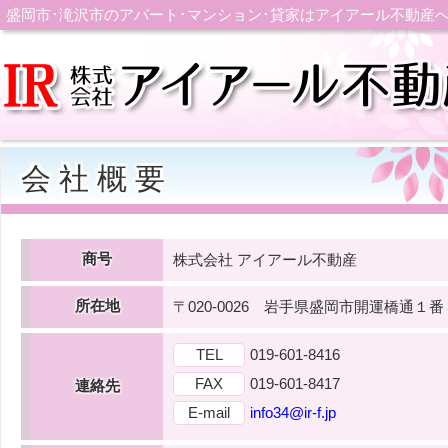
盛岡市･滝沢市のアパート･マンション･貸家はアイアール不動産
会 社 概 要
商号
株式会社 アイアール不動産
所在地
〒020-0026 岩手県盛岡市開運橋通１
TEL
019-601-8416
FAX
019-601-8417
連絡先
E-mail
info34@ir-f.jp